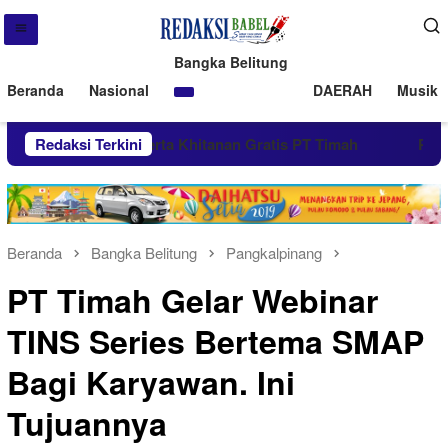
Bangka Belitung
Beranda
Nasional
DAERAH
Musik 
 Salah Satu Peserta Khitanan Gratis PT Timah
Redaksi Terkini
Peringati
Beranda
Bangka Belitung
Pangkalpinang
PT Timah Gelar Webinar
TINS Series Bertema SMAP
Bagi Karyawan. Ini
Tujuannya