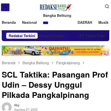
Bangka Belitung
Beranda
Nasional
DAERAH
Musik 
UT PT Timah Sapa Warga Kundur
Redaksi Terkini
PT Timah Gelar Donor 
Beranda
Bangka Belitung
Pangkalpinang
SCL Taktika: Pasangan Prof
Udin – Dessy Unggul
Pilkada Pangkalpinang
Aby
Agustus 27, 2025