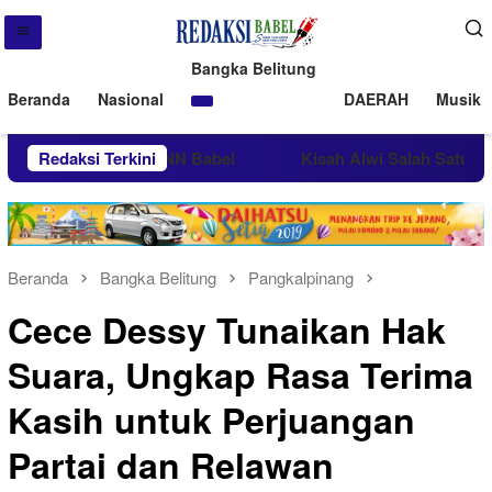
Bangka Belitung
Beranda
Nasional
DAERAH
Musik 
njungan Kerja BNN Babel
Redaksi Terkini
Kisah Alwi Salah Satu Peserta
Beranda
Bangka Belitung
Pangkalpinang
Cece Dessy Tunaikan Hak
Suara, Ungkap Rasa Terima
Kasih untuk Perjuangan
Partai dan Relawan