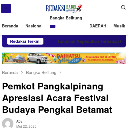
Bangka Belitung
Beranda
Nasional
DAERAH
Musik 
gan Lomba MTQ
Redaksi Terkini
Tunjukan Kepedulian Terhadap Kebutuha
Beranda
Bangka Belitung
Pemkot Pangkalpinang
Apresiasi Acara Festival
Budaya Pengkal Betamat
Aby
Mei 22, 2025