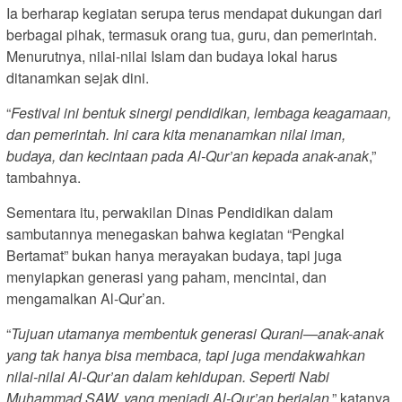
Ia berharap kegiatan serupa terus mendapat dukungan dari
berbagai pihak, termasuk orang tua, guru, dan pemerintah.
Menurutnya, nilai-nilai Islam dan budaya lokal harus
ditanamkan sejak dini.
“
Festival ini bentuk sinergi pendidikan, lembaga keagamaan,
dan pemerintah. Ini cara kita menanamkan nilai iman,
budaya, dan kecintaan pada Al-Qur’an kepada anak-anak
,”
tambahnya.
Sementara itu, perwakilan Dinas Pendidikan dalam
sambutannya menegaskan bahwa kegiatan “Pengkal
Bertamat” bukan hanya merayakan budaya, tapi juga
menyiapkan generasi yang paham, mencintai, dan
mengamalkan Al-Qur’an.
“
Tujuan utamanya membentuk generasi Qurani—anak-anak
yang tak hanya bisa membaca, tapi juga mendakwahkan
nilai-nilai Al-Qur’an dalam kehidupan. Seperti Nabi
Muhammad SAW, yang menjadi Al-Qur’an berjalan
,” katanya.