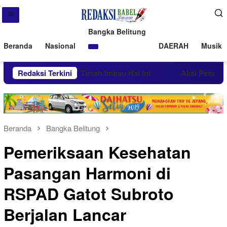
Bangka Belitung
Beranda
Nasional
DAERAH
Musik 
assa di Beltim PT Timah Imbau Hal Ini
Redaksi Terkini
Aksi Penambang T
Beranda
Bangka Belitung
Pemeriksaan Kesehatan
Pasangan Harmoni di
RSPAD Gatot Subroto
Berjalan Lancar