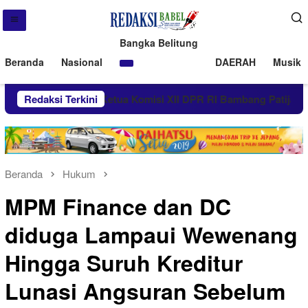
Bangka Belitung
Beranda
Nasional
DAERAH
Musik 
tung Membara, Ketua Komisi XII DPR RI Bambang Patijaya Doron
Redaksi Terkini
Beranda
Hukum
MPM Finance dan DC
diduga Lampaui Wewenang
Hingga Suruh Kreditur
Lunasi Angsuran Sebelum