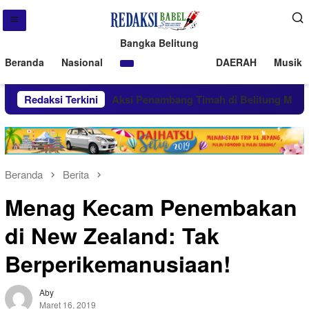
Bangka Belitung
Beranda
Nasional
DAERAH
Musik 
au Hal Ini
Redaksi Terkini
Aksi Penambang Timah di Belitung Membara, 
Beranda
Berita
Menag Kecam Penembakan
di New Zealand: Tak
Berperikemanusiaan!
Aby
Maret 16, 2019