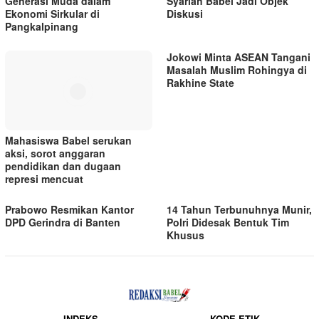
Generasi Muda dalam
Syariah Babel Jadi Objek
Ekonomi Sirkular di
Diskusi
Pangkalpinang
Jokowi Minta ASEAN Tangani
Masalah Muslim Rohingya di
Rakhine State
Mahasiswa Babel serukan
aksi, sorot anggaran
pendidikan dan dugaan
represi mencuat
Prabowo Resmikan Kantor
14 Tahun Terbunuhnya Munir,
DPD Gerindra di Banten
Polri Didesak Bentuk Tim
Khusus
INDEKS
KODE ETIK