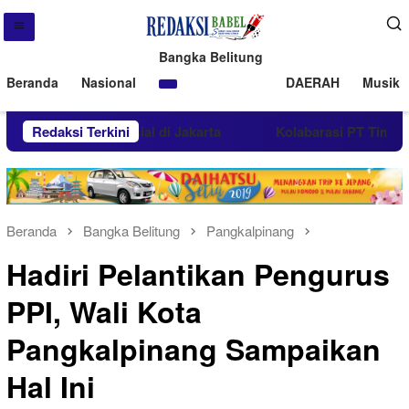
Bangka Belitung
Beranda
Nasional
DAERAH
Musik 
lar Giat Sosial di Jakarta
Redaksi Terkini
Kolabarasi PT Timah dengan
Beranda
Bangka Belitung
Pangkalpinang
Hadiri Pelantikan Pengurus
PPI, Wali Kota
Pangkalpinang Sampaikan
Hal Ini