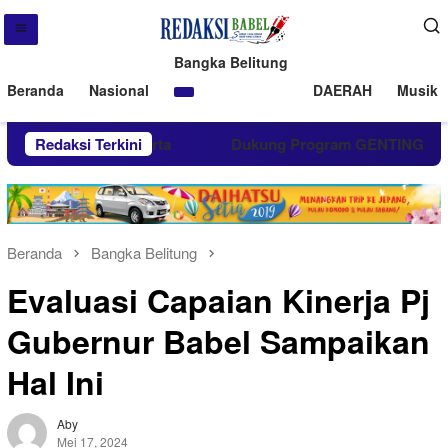
Bangka Belitung
Beranda
Nasional
DAERAH
Musik 
r Darah di Jakarta
Redaksi Terkini
Dukung Program GENTING, PT Timah
Beranda
Bangka Belitung
Evaluasi Capaian Kinerja Pj
Gubernur Babel Sampaikan
Hal Ini
Aby
Mei 17, 2024