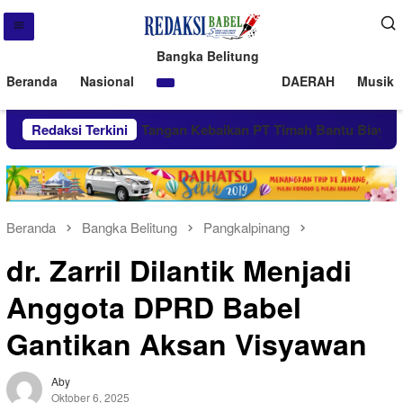
Bangka Belitung
Beranda
Nasional
DAERAH
Musik 
Redaksi Terkini
Kembali Tangan Kebaikan PT Timah Bantu Biaya Pengo
Beranda
Bangka Belitung
Pangkalpinang
dr. Zarril Dilantik Menjadi
Anggota DPRD Babel
Gantikan Aksan Visyawan
Aby
Oktober 6, 2025