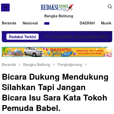
Bangka Belitung
Beranda
Nasional
DAERAH
Musik 
rga Kundur
Redaksi Terkini
PT Timah Gelar Donor Darah di Kundur
Beranda
Bangka Belitung
Pangkalpinang
Bicara Dukung Mendukung
Silahkan Tapi Jangan
Bicara Isu Sara Kata Tokoh
Pemuda Babel.