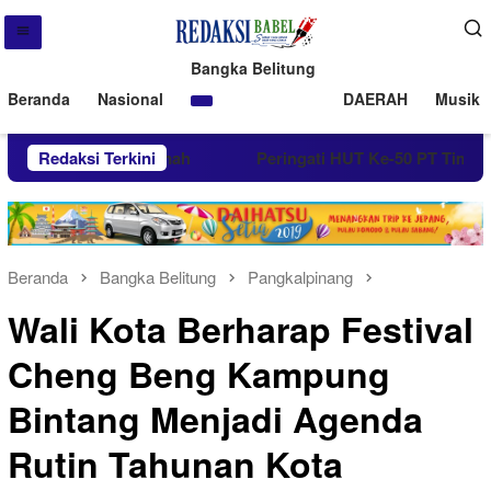
Bangka Belitung
Beranda
Nasional
DAERAH
Musik 
an Gratis PT Timah
Redaksi Terkini
Peringati HUT Ke-50 PT Timah Gelar G
Beranda
Bangka Belitung
Pangkalpinang
Wali Kota Berharap Festival
Cheng Beng Kampung
Bintang Menjadi Agenda
Rutin Tahunan Kota