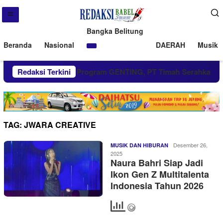
Bangka Belitung
Beranda
Nasional
DAERAH
Musik 
arta
Redaksi Terkini
Dukung Program GENTING, PT Timah Serahkan Ba
TAG:
JWARA CREATIVE
Desember 26,
MUSIK DAN HIBURAN
2025
Naura Bahri Siap Jadi
Ikon Gen Z Multitalenta
Indonesia Tahun 2026