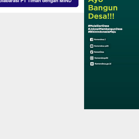
arasi PT Timah dengan MIND ID Gelar Program MINDucation