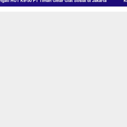
i HUT Ke-50 PT Timah Gelar Giat Sosial di Jakarta
Kolab