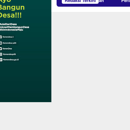
wi Salah Satu Peserta Khitanan Gratis PT Timah
Redaksi Terkini
Peringat