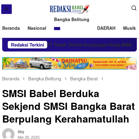
Bangka Belitung
Beranda
Nasional
DAERAH
Musik 
Terbit
Redaksi Terkini
PT Timah Terima Kunjungan Kerja BNN Babel
Beranda
Bangka Belitung
Bangka Barat
SMSI Babel Berduka
Sekjend SMSI Bangka Barat
Berpulang Kerahamatullah
Aby
Mei 26, 2025