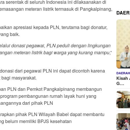
a serentak di seluruh Indonesia ini dilaksanakan di
masangan meteran listrik termasuk di Pangkalpinang,
DAE
ikan apresiasi kepada PLN, terutama bagi donatur,
yang baik.
melalui donasi pegawai, PLN peduli dengan lingkungan
ngan meteran listrik bagi warga yang kurang mampu
,”
nasi dari pegawai PLN ini dapat dicontoh karena
DAERA
t bagi masyarakat.
Kisah 
G…
depan PLN dan Pemkot Pangkalpinang membangun
ya program pembangunan rumah layak huni yang
asangannya dari pihak PLN
arapkan pihak PLN Wilayah Babel dapat membantu
ng belum memiliki BPJS kesehatan