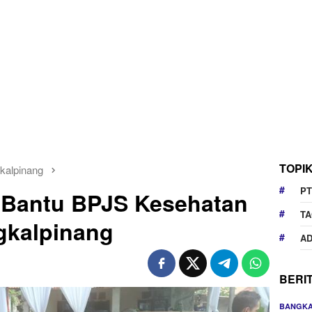
TOPI
kalpinang
PT
 Bantu BPJS Kesehatan
TA
gkalpinang
AD
BERI
BANGKA