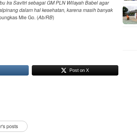
bu Ira Savitri sebagai GM PLN Wilayah Babel agar
lpinang dalam hal kesehatan, karena masih banyak
 pungkas Mie Go. (
Ab/RB
)
Post on X
r's posts