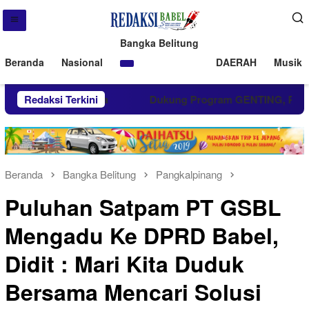
Bangka Belitung
Beranda
Nasional
DAERAH
Musik 
arah di Jakarta
Redaksi Terkini
Dukung Program GENTING, PT Timah S
Beranda
Bangka Belitung
Pangkalpinang
Puluhan Satpam PT GSBL
Mengadu Ke DPRD Babel,
Didit : Mari Kita Duduk
Bersama Mencari Solusi