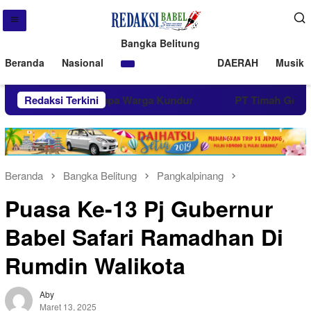
Bangka Belitung
Beranda
Nasional
DAERAH
Musik 
 HUT PT Timah Sapa Warga Kundur
Redaksi Terkini
PT Timah Gelar Dono
Beranda
Bangka Belitung
Pangkalpinang
Puasa Ke-13 Pj Gubernur
Babel Safari Ramadhan Di
Rumdin Walikota
Aby
Maret 13, 2025