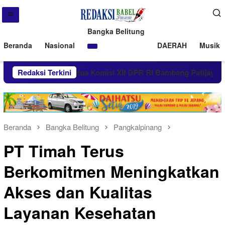
Bangka Belitung
Beranda
Nasional
DAERAH
Musik 
ng Membara, Ketua Komisi XII DPR RI Bambang Patijaya Dorong 
Redaksi Terkini
Beranda
Bangka Belitung
Pangkalpinang
PT Timah Terus
Berkomitmen Meningkatkan
Akses dan Kualitas
Layanan Kesehatan