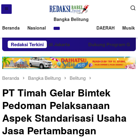
Bangka Belitung
Beranda
Nasional
DAERAH
Musik 
si Donor Darah di Jakarta
Redaksi Terkini
Dukung Program GENTING, P
Beranda
Bangka Belitung
Belitung
PT Timah Gelar Bimtek
Pedoman Pelaksanaan
Aspek Standarisasi Usaha
Jasa Pertambangan