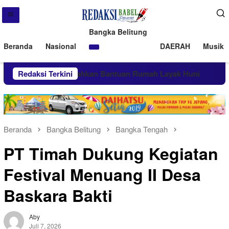
Bangka Belitung
Beranda
Nasional
DAERAH
Musik 
 PT Timah Serahkan Bantuan Rumah Layak Huni
Redaksi Terkini
Usai A
Beranda
Bangka Belitung
Bangka Tengah
PT Timah Dukung Kegiatan
Festival Menuang II Desa
Baskara Bakti
Aby
Juli 7, 2026