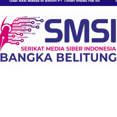
Aksi Massa di Beltim PT Timah Imbau Hal Ini
Aksi Penamb