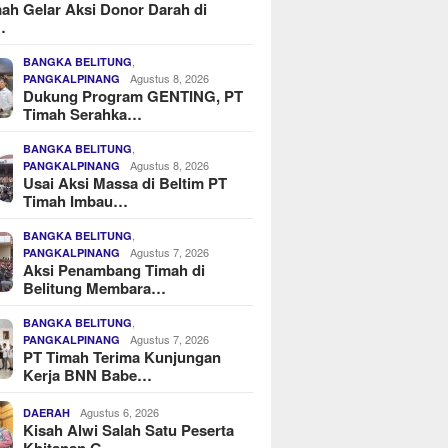
ah Gelar Aksi Donor Darah di
…
,
BANGKA BELITUNG
Agustus 8, 2026
PANGKALPINANG
Dukung Program GENTING, PT
Timah Serahka…
,
BANGKA BELITUNG
Agustus 8, 2026
PANGKALPINANG
Usai Aksi Massa di Beltim PT
Timah Imbau…
,
BANGKA BELITUNG
Agustus 7, 2026
PANGKALPINANG
Aksi Penambang Timah di
Belitung Membara…
,
BANGKA BELITUNG
Agustus 7, 2026
PANGKALPINANG
PT Timah Terima Kunjungan
Kerja BNN Babe…
Agustus 6, 2026
DAERAH
Kisah Alwi Salah Satu Peserta
Khitanan G…