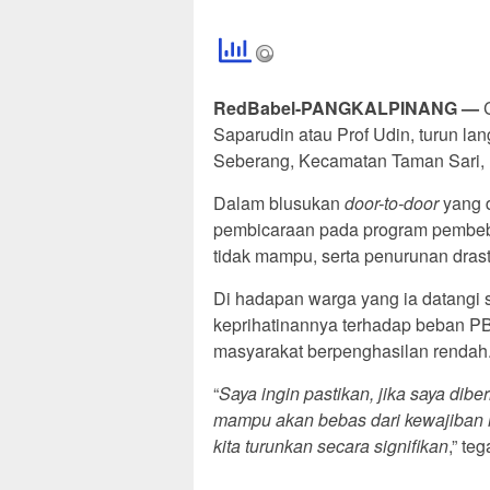
RedBabel-PANGKALPINANG —
C
Saparudin atau Prof Udin, turun 
Seberang, Kecamatan Taman Sari, K
Dalam blusukan
door-to-door
yang d
pembicaraan pada program pembeb
tidak mampu, serta penurunan dra
Di hadapan warga yang ia datangi 
keprihatinannya terhadap beban PB
masyarakat berpenghasilan rendah
“
Saya ingin pastikan, jika saya di
mampu akan bebas dari kewajiban m
kita turunkan secara signifikan
,” te