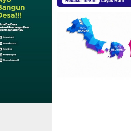
 PT Timah Serahkan Bantuan Rumah Layak Huni
Redaksi Terkini
Usai 