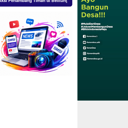
ang Timah di Belitung Membara, Ketua Komisi XII DPR RI Bamb