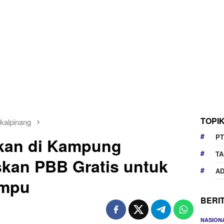
TOPI
kalpinang
PT
ukan di Kampung
TA
kan PBB Gratis untuk
AD
ampu
BERI
NASION