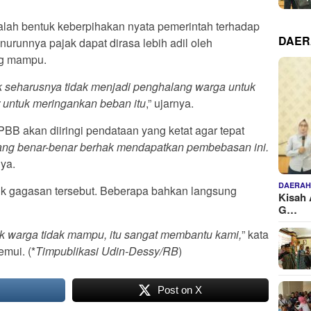
dalah bentuk keberpihakan nyata pemerintah terhadap
DAE
nurunnya pajak dapat dirasa lebih adil oleh
ng mampu.
k seharusnya tidak menjadi penghalang warga untuk
r untuk meringankan beban itu
,” ujarnya.
B akan diiringi pendataan yang ketat agar tepat
ng benar-benar berhak mendapatkan pembebasan ini.
nya.
DAERA
k gagasan tersebut. Beberapa bahkan langsung
Kisah 
G…
uk warga tidak mampu, itu sangat membantu kami,
” kata
emui. (*
Timpublikasi Udin-Dessy/RB
)
Post on X