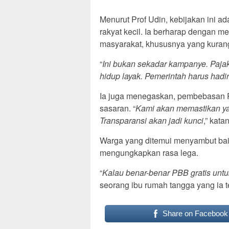
Menurut Prof Udin, kebijakan ini a
rakyat kecil. Ia berharap dengan me
masyarakat, khususnya yang kura
“
Ini bukan sekadar kampanye. Paja
hidup layak. Pemerintah harus hadi
Ia juga menegaskan, pembebasan PB
sasaran. “
Kami akan memastikan ya
Transparansi akan jadi kunci
,” kata
Warga yang ditemui menyambut bai
mengungkapkan rasa lega.
“
Kalau benar-benar PBB gratis unt
seorang ibu rumah tangga yang ia t
Share on Facebook