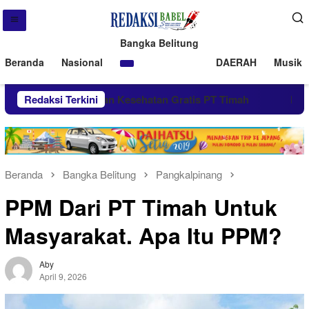
Bangka Belitung
Beranda
Nasional
DAERAH
Musik 
nfaatkan Layanan Kesehatan Gratis PT Timah
Redaksi Terkini
PT Timah 
Beranda
Bangka Belitung
Pangkalpinang
PPM Dari PT Timah Untuk
Masyarakat. Apa Itu PPM?
Aby
April 9, 2026