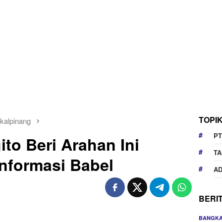
TOPI
kalpinang
PT
to Beri Arahan Ini
TA
nformasi Babel
AD
BERI
BANGKA