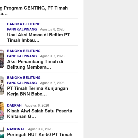
g Program GENTING, PT Timah
ka…
,
BANGKA BELITUNG
Agustus 8, 2026
PANGKALPINANG
Usai Aksi Massa di Beltim PT
Timah Imbau…
,
BANGKA BELITUNG
Agustus 7, 2026
PANGKALPINANG
Aksi Penambang Timah di
Belitung Membara…
,
BANGKA BELITUNG
Agustus 7, 2026
PANGKALPINANG
PT Timah Terima Kunjungan
Kerja BNN Babe…
Agustus 6, 2026
DAERAH
Kisah Alwi Salah Satu Peserta
Khitanan G…
Agustus 6, 2026
NASIONAL
Peringati HUT Ke-50 PT Timah