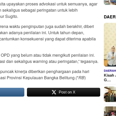
 kita upayakan proses advokasi untuk semuanya, agar
 sekaligus sebagai peringatan untuk lebih
ur Sugito.
DAE
arena waktu penginputan juga sudah berakhir, diberi
akan adanya penilaian ini. Untuk tahun depan,
cantumkan konsekuensi yang dapat diterima apabila
ri OPD yang belum atau tidak mengikuti penilaian ini.
kasi dan sekaligus warning atau peringatan,” tegasnya.
 puncak kinerja diberikan penghargaan pada hari
DAERA
Kisah 
asi Provinsi Kepulauan Bangka Belitung.(*
RB
)
G…
Post on X