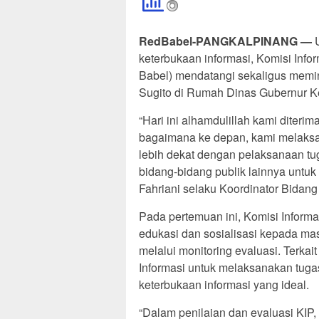
RedBabel-PANGKALPINANG —
U
keterbukaan informasi, Komisi Info
Babel) mendatangi sekaligus memin
Sugito di Rumah Dinas Gubernur Ke
“Hari ini alhamdulillah kami diteri
bagaimana ke depan, kami melaksan
lebih dekat dengan pelaksanaan tu
bidang-bidang publik lainnya untuk
Fahriani selaku Koordinator Bidang
Pada pertemuan ini, Komisi Infor
edukasi dan sosialisasi kepada masy
melalui monitoring evaluasi. Terkai
Informasi untuk melaksanakan tugas
keterbukaan informasi yang ideal.
“Dalam penilaian dan evaluasi KIP,