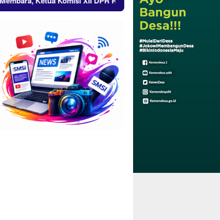
ua Komisi XII DPR RI Bambang Patijaya Dorong Perpres Segera 