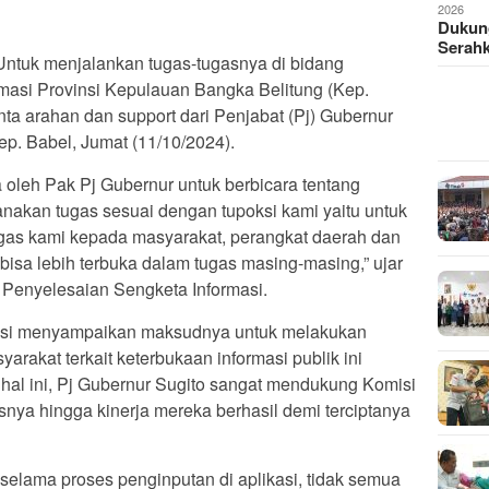
2026
Dukun
Serah
ntuk menjalankan tugas-tugasnya di bidang
rmasi Provinsi Kepulauan Bangka Belitung (Kep.
ta arahan dan support dari Penjabat (Pj) Gubernur
p. Babel, Jumat (11/10/2024).
ma oleh Pak Pj Gubernur untuk berbicara tentang
akan tugas sesuai dengan tupoksi kami yaitu untuk
gas kami kepada masyarakat, perangkat daerah dan
 bisa lebih terbuka dalam tugas masing-masing,” ujar
 Penyelesaian Sengketa Informasi.
masi menyampaikan maksudnya untuk melakukan
arakat terkait keterbukaan informasi publik ini
t hal ini, Pj Gubernur Sugito sangat mendukung Komisi
nya hingga kinerja mereka berhasil demi terciptanya
 selama proses penginputan di aplikasi, tidak semua