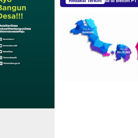
 Layak Huni
Usai Aksi Massa di Beltim PT Timah Imbau 
Redaksi Terkini