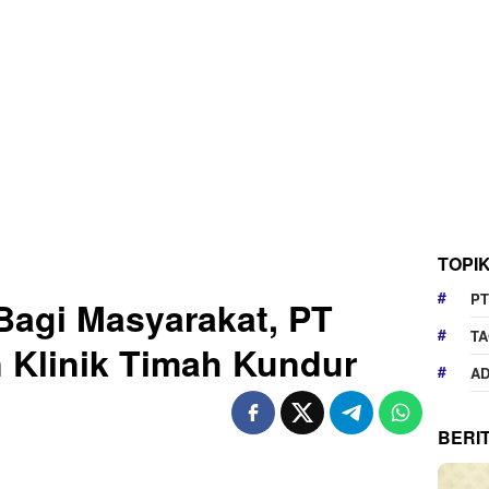
TOPI
PT
Bagi Masyarakat, PT
TA
 Klinik Timah Kundur
AD
BERI