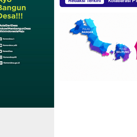
 Gelar Giat Sosial di Jakarta
Redaksi Terkini
Kolabarasi PT Timah den