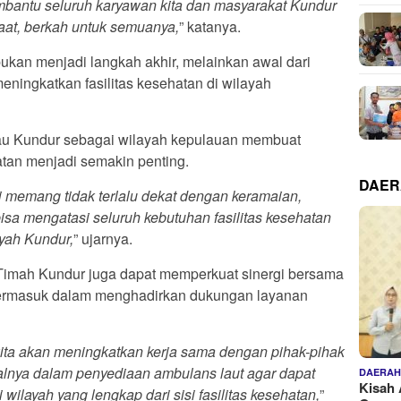
mbantu seluruh karyawan kita dan masyarakat Kundur
aat, berkah untuk semuanya,
” katanya.
 bukan menjadi langkah akhir, melainkan awal dari
ningkatkan fasilitas kesehatan di wilayah
ulau Kundur sebagai wilayah kepulauan membuat
atan menjadi semakin penting.
DAE
i memang tidak terlalu dekat dengan keramaian,
bisa mengatasi seluruh kebutuhan fasilitas kesehatan
ayah Kundur,
” ujarnya.
 Timah Kundur juga dapat memperkuat sinergi bersama
termasuk dalam menghadirkan dukungan layanan
kita akan meningkatkan kerja sama dengan pihak-pihak
isalnya dalam penyediaan ambulans laut agar dapat
DAERA
Kisah 
layah yang lengkap dari sisi fasilitas kesehatan,
”