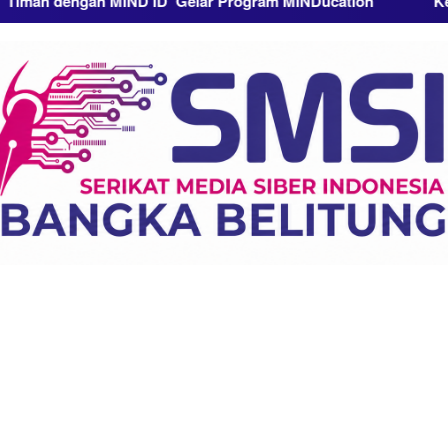
gan MIND ID Gelar Program MINDucation
Kegiatan Sosi