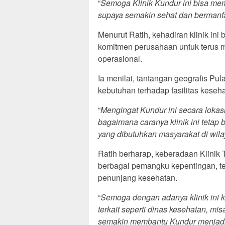
“
Semoga Klinik Kundur ini bisa me
supaya semakin sehat dan bermanf
Menurut Ratih, kehadiran klinik ini
komitmen perusahaan untuk terus me
operasional.
Ia menilai, tantangan geografis P
kebutuhan terhadap fasilitas keseh
“
Mengingat Kundur ini secara lokas
bagaimana caranya klinik ini tetap 
yang dibutuhkan masyarakat di wil
Ratih berharap, keberadaan Klinik
berbagai pemangku kepentingan, 
penunjang kesehatan.
“
Semoga dengan adanya klinik ini 
terkait seperti dinas kesehatan, m
semakin membantu Kundur menjadi wi