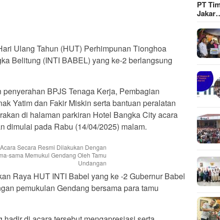
PT Tim
Jakar
ari Ulang Tahun (HUT) Perhimpunan Tionghoa
ka Belitung (INTI BABEL) yang ke-2 berlangsung
an penyerahan BPJS Tenaga Kerja, Pembagian
ak Yatim dan Fakir Miskin serta bantuan peralatan
arakan di halaman parkiran Hotel Bangka City acara
n dimulai pada Rabu (14/04/2025) malam.
Acara Secara Resmi Dilakukan Dengan
ma-sama Memukul Gendang Oleh Tamu
Undangan
kan Raya HUT INTI Babel yang ke -2 Gubernur Babel
engan pemukulan Gendang bersama para tamu
 hadir di acara tersebut mengapresiasi serta