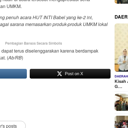
tkan UMKM.
DAE
 penuh acara HUT INTI Babel yang ke-2 ini,
 sebagai sarana memasarkan produk-produk UMKM lokal
Pembagian Bansos Secara Simbolis
ini dapat terus diselenggarakan karena berdampak
at. (
Ab/RB
)
Post on X
DAERA
Kisah 
G…
r's posts