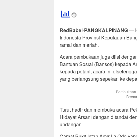
RedBabel-PANGKALPINANG —
H
Indonesia Provinsi Kepulauan Bang
ramai dan meriah.
Acara pembukaan juga diisi deng
Bantuan Sosial (Bansos) kepada An
kepada petani, acara ini diselengg
yang berlangsung sepekan ke depa
Pembukaan 
Bersa
Turut hadir dan membuka acara Pe
Hidayat Arsani dengan ditandai d
undangan.
Camat Bukit Intan Amir La Ode yang