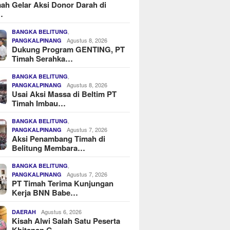
ah Gelar Aksi Donor Darah di
…
,
BANGKA BELITUNG
Agustus 8, 2026
PANGKALPINANG
Dukung Program GENTING, PT
Timah Serahka…
,
BANGKA BELITUNG
Agustus 8, 2026
PANGKALPINANG
Usai Aksi Massa di Beltim PT
Timah Imbau…
,
BANGKA BELITUNG
Agustus 7, 2026
PANGKALPINANG
Aksi Penambang Timah di
Belitung Membara…
,
BANGKA BELITUNG
Agustus 7, 2026
PANGKALPINANG
PT Timah Terima Kunjungan
Kerja BNN Babe…
Agustus 6, 2026
DAERAH
Kisah Alwi Salah Satu Peserta
Khitanan G…