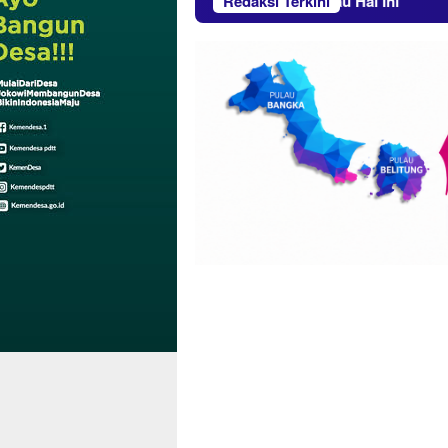
Aksi Massa di Beltim PT Timah Imbau Hal Ini
Redaksi Terkini
Aksi Penam