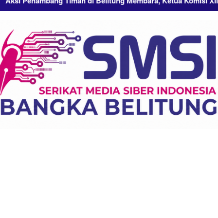
bang Timah di Belitung Membara, Ketua Komisi XII DPR RI Bamb