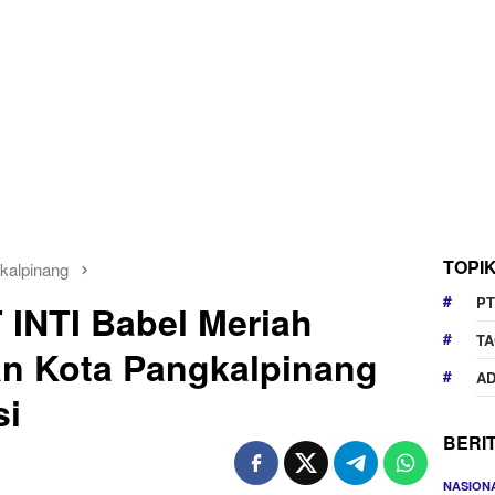
TOPI
kalpinang
PT
INTI Babel Meriah
TA
an Kota Pangkalpinang
AD
si
BERI
NASION