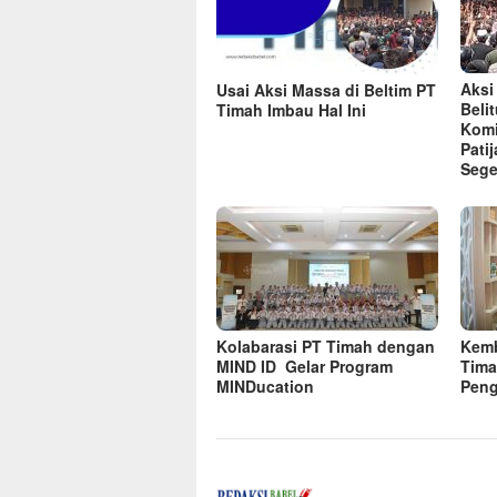
Aksi
Usai Aksi Massa di Beltim PT
Beli
Timah Imbau Hal Ini
Komi
Pati
Sege
Kolabarasi PT Timah dengan
Kemb
MIND ID Gelar Program
Tima
MINDucation
Peng