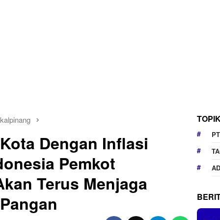
TOPI
kalpinang
PT
Kota Dengan Inflasi
TA
donesia Pemkot
AD
Akan Terus Menjaga
BERI
a Pangan