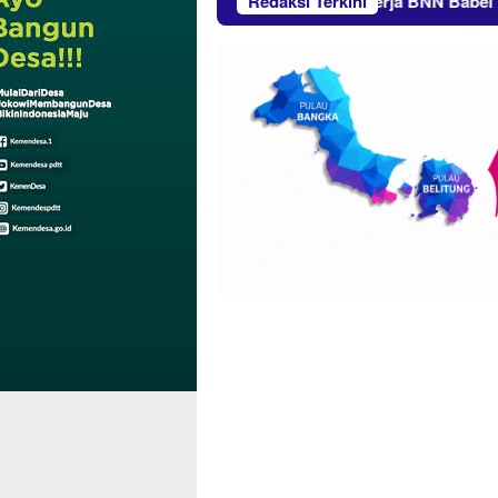
PT Timah Terima Kunjungan Kerja BNN Babel
Redaksi Terkini
Kisa