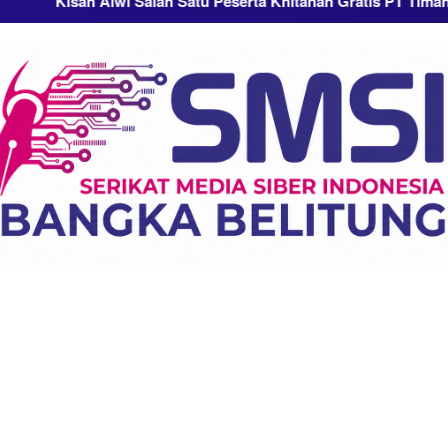
h Alwi Salah Satu Peserta Khitanan Gratis PT Timah
Per