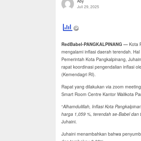
Aby
Juli 29, 2025
RedBabel-PANGKALPINANG —
Kota P
mengalami inflasi daerah terendah. Ha
Pemerintah Kota Pangkalpinang, Juhai
rapat koordinasi pengendalian inflasi 
(Kemendagri RI).
Rapat yang dilakukan via zoom meeting i
Smart Room Centre Kantor Walikota Pa
“
Alhamdulillah, Inflasi Kota Pangkalpi
harga 1,059 %, terendah se-Babel
dan 
Juhaini.
Juhaini menambahkan bahwa penyumban