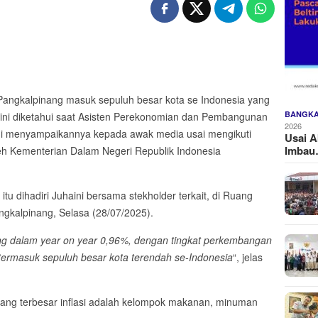
angkalpinang masuk sepuluh besar kota se Indonesia yang
BANGKA
l ini diketahui saat Asisten Perekonomian dan Pembangunan
2026
ni menyampaikannya kepada awak media usai mengikuti
Usai A
Imba
oleh Kementerian Dalam Negeri Republik Indonesia
tu dihadiri Juhaini bersama stekholder terkait, di Ruang
ngkalpinang,
Selasa (28/07/2025).
nang dalam year on year 0,96%, dengan tingkat perkembangan
termasuk sepuluh besar kota terendah se-Indonesia
“, jelas
g terbesar inflasi adalah kelompok makanan, minuman