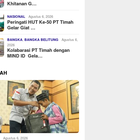
Khitanan G…
Agustus 6, 2026
NASIONAL
Peringati HUT Ke-50 PT Timah
Gelar Giat …
,
Agustus 6,
BANGKA
BANGKA BELITUNG
2026
Kolabarasi PT Timah dengan
MIND ID Gela…
RAH
Agustus 6, 2026
H