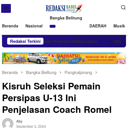
Bangka Belitung
Beranda
Nasional
DAERAH
Musik 
engan MIND ID Gelar Program MINDucation
Redaksi Terkini
Kegiatan S
Beranda
Bangka Belitung
Pangkalpinang
Kisruh Seleksi Pemain
Persipas U-13 Ini
Penjelasan Coach Romel
Aby
September 3, 2024