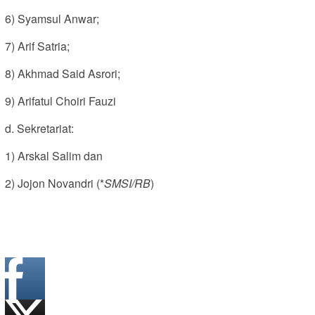
6) Syamsul Anwar;
7) Arif Satria;
8) Akhmad Said Asrori;
9) Arifatul Choiri Fauzi
d. Sekretariat:
1) Arskal Salim dan
2) Jojon Novandri (*
SMSI/RB
)