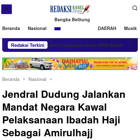
Bangka Belitung
Beranda
Nasional
DAERAH
Musik 
PT Timah Terima Kunjungan Kerja BNN Babel
Redaksi Terkini
Kisah
Beranda
Nasional
Jendral Dudung Jalankan
Mandat Negara Kawal
Pelaksanaan Ibadah Haji
Sebagai Amirulhajj