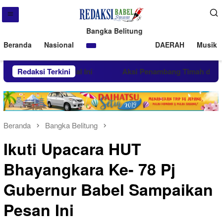
Bangka Belitung
Beranda
Nasional
DAERAH
Musik 
T Timah Imbau Hal Ini
Redaksi Terkini
Aksi Penambang Timah di Belitun
Beranda
Bangka Belitung
Ikuti Upacara HUT
Bhayangkara Ke- 78 Pj
Gubernur Babel Sampaikan
Pesan Ini