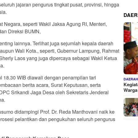
uruh jajaran pengurus tingkat pusat, provinsi, hingga
sia.
DAE
at Negara, seperti Wakil Jaksa Agung RI, Menteri,
 dan Direksi BUMN,
nting lainnya. Terlihat juga sejumlah kepala daerah
 maupun Wali Kota., seperti, Gubernur Lampung, Rahmat
 Sherly Laos yang juga dipercaya sebagai Wakil Ketua
a.
l 18.30 WIB diawali dengan penampilan tari
DAERA
Kegiat
pembacaan berita acara, Surat Keputusan, serta
Warga
PC Srikandi Jaga Desa oleh Sekretaris Jenderal
a.
usumo didampingi Prof. Dr. Reda Manthovani naik ke
osesi pelantikan dan pengukuhan seluruh pengurus