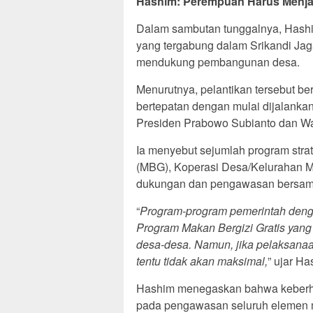
Hashim: Perempuan Harus Menja
Dalam sambutan tunggalnya, Hash
yang tergabung dalam Srikandi Ja
mendukung pembangunan desa.
Menurutnya, pelantikan tersebut b
bertepatan dengan mulai dijalanka
Presiden Prabowo Subianto dan Wa
Ia menyebut sejumlah program strat
(MBG), Koperasi Desa/Kelurahan M
dukungan dan pengawasan bersama 
“
Program-program pemerintah denga
Program Makan Bergizi Gratis yan
desa-desa. Namun, jika pelaksanaan
tentu tidak akan maksimal,
” ujar Ha
Hashim menegaskan bahwa keberhas
pada pengawasan seluruh elemen 