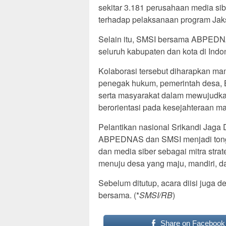
sekitar 3.181 perusahaan media si
terhadap pelaksanaan program Jak
Selain itu, SMSI bersama ABPED
seluruh kabupaten dan kota di Indo
Kolaborasi tersebut diharapkan ma
penegak hukum, pemerintah desa,
serta masyarakat dalam mewujudkan
berorientasi pada kesejahteraan ma
Pelantikan nasional Srikandi Jaga
ABPEDNAS dan SMSI menjadi tong
dan media siber sebagai mitra st
menuju desa yang maju, mandiri, da
Sebelum ditutup, acara diisi juga 
bersama. (*
SMSI/RB
)
Share on Facebook