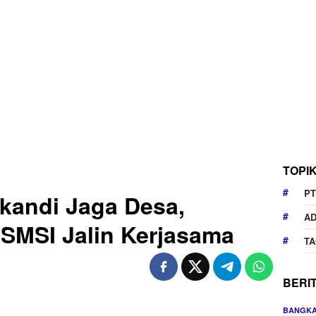
TOPI
PT
ikandi Jaga Desa,
AD
MSI Jalin Kerjasama
TA
BERI
BANGK