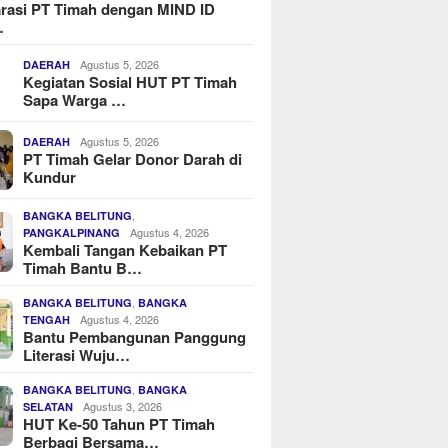
rasi PT Timah dengan MIND ID
…
Agustus 5, 2026
DAERAH
Kegiatan Sosial HUT PT Timah
Sapa Warga …
Agustus 5, 2026
DAERAH
PT Timah Gelar Donor Darah di
Kundur
,
BANGKA BELITUNG
Agustus 4, 2026
PANGKALPINANG
Kembali Tangan Kebaikan PT
Timah Bantu B…
,
BANGKA BELITUNG
BANGKA
Agustus 4, 2026
TENGAH
Bantu Pembangunan Panggung
Literasi Wuju…
,
BANGKA BELITUNG
BANGKA
Agustus 3, 2026
SELATAN
HUT Ke-50 Tahun PT Timah
Berbagi Bersama…