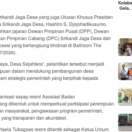
Kolaba
Gela
rikandi Jaga Desa yang juga Utusan Khusus Presiden
 Srikandi Jaga Desa, Hashim S. Djojohadikusumo,
uhkan jajaran Dewan Pimpinan Pusat (DPP), Dewan
an Pimpinan Cabang (DPC) Srikandi Jaga Desa dari
osesi yang berlangsung khidmat di Ballroom The
7/2026).
a, Desa Sejahtera”, pelantikan tersebut menjadi
mpuan dalam mendukung pembangunan desa
am strategis pemerintah yang berpihak kepada
anisasi sayap resmi Asosiasi Badan
ng dibentuk untuk memperkuat partisipasi perempuan
 masyarakat, pengawasan program pemerintah,
a yang transparan dan akuntabel.
rlaela Tubagoes resmi dilantik sebagai Ketua Umum