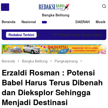
Bangka Belitung
Beranda
Nasional
DAERAH
Musik 
apa Warga Kundur
Redaksi Terkini
PT Timah Gelar Donor Darah di Kund
Beranda
Bangka Belitung
Pangkalpinang
Erzaldi Rosman : Potensi
Babel Harus Terus Dibenah
dan Dieksplor Sehingga
Menjadi Destinasi