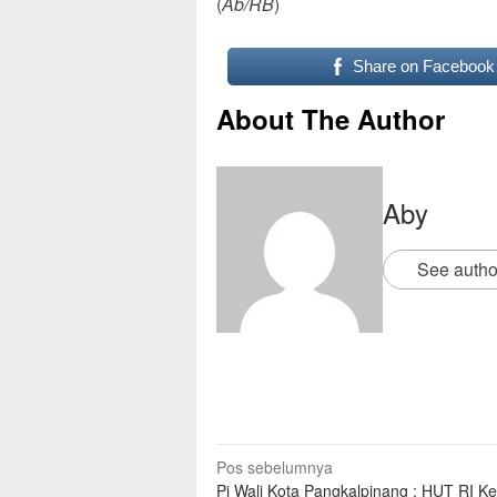
(
Ab/RB
)
Share on Facebook
About The Author
Aby
See autho
Pos sebelumnya
Pj Wali Kota Pangkalpinang : HUT RI K