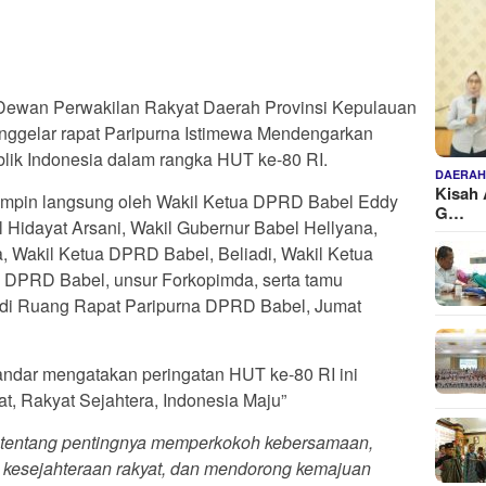
ewan Perwakilan Rakyat Daerah Provinsi Kepulauan
ggelar rapat Paripurna Istimewa Mendengarkan
lik Indonesia dalam rangka HUT ke-80 RI.
DAERA
Kisah 
pimpin langsung oleh Wakil Ketua DPRD Babel Eddy
G…
l Hidayat Arsani, Wakil Gubernur Babel Hellyana,
, Wakil Ketua DPRD Babel, Beliadi, Wakil Ketua
DPRD Babel, unsur Forkopimda, serta tamu
n di Ruang Rapat Paripurna DPRD Babel, Jumat
ndar mengatakan peringatan HUT ke-80 RI ini
t, Rakyat Sejahtera, Indonesia Maju”
tentang pentingnya memperkokoh kebersamaan,
 kesejahteraan rakyat, dan mendorong kemajuan