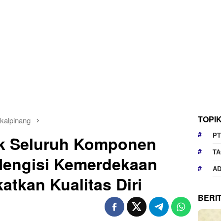
TOPI
kalpinang
PT
k Seluruh Komponen
TA
Mengisi Kemerdekaan
AD
tkan Kualitas Diri
BERI