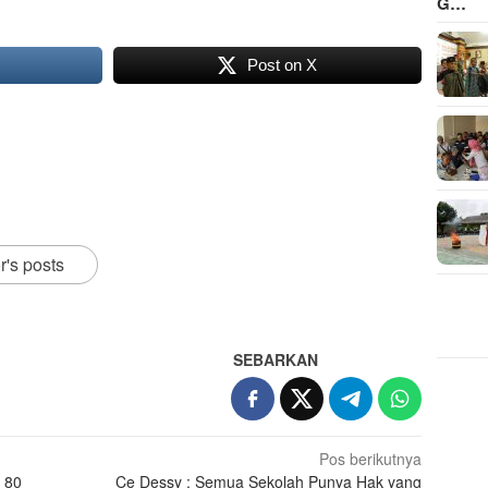
G…
Post on X
r's posts
SEBARKAN
Pos berikutnya
e 80
Ce Dessy : Semua Sekolah Punya Hak yang