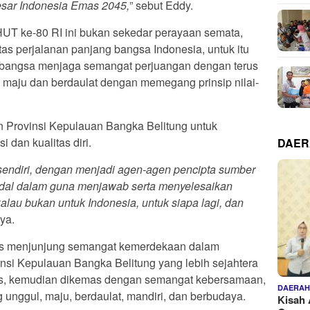
esar Indonesia Emas 2045,
” sebut Eddy.
UT ke-80 RI ini bukan sekedar perayaan semata,
tas perjalanan panjang bangsa Indonesia, untuk itu
bangsa menjaga semangat perjuangan dengan terus
h maju dan berdaulat dengan memegang prinsip nilai-
 Provinsi Kepulauan Bangka Belitung untuk
 dan kualitas diri.
DAE
iri sendiri, dengan menjadi agen-agen pencipta sumber
dal dalam guna menjawab serta menyelesaikan
alau bukan untuk Indonesia, untuk siapa lagi, dan
nya.
rus menjunjung semangat kemerdekaan dalam
insi Kepulauan Bangka Belitung yang lebih sejahtera
gas, kemudian dikemas dengan semangat kebersamaan,
DAERA
unggul, maju, berdaulat, mandiri, dan berbudaya.
Kisah 