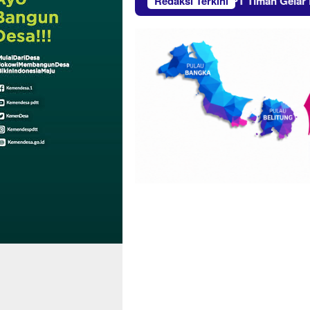
T Timah Sapa Warga Kundur
Redaksi Terkini
PT Timah Gelar Donor Dara