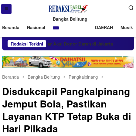
Bangka Belitung
Beranda
Nasional
DAERAH
Musik 
PT Timah Gelar Aksi Donor Darah di Jakarta
Redaksi Terkini
Dukung
Beranda
Bangka Belitung
Pangkalpinang
Disdukcapil Pangkalpinang
Jemput Bola, Pastikan
Layanan KTP Tetap Buka di
Hari Pilkada