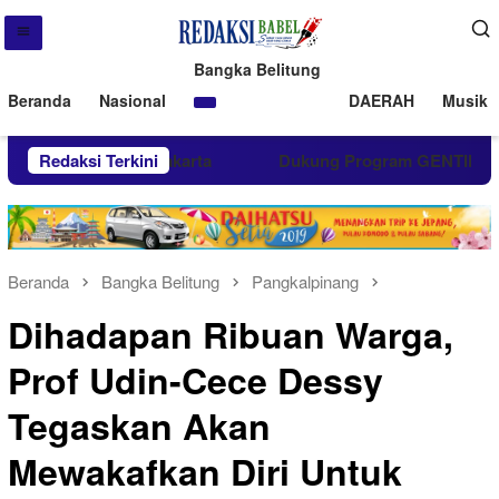
Bangka Belitung
Beranda
Nasional
DAERAH
Musik 
nor Darah di Jakarta
Redaksi Terkini
Dukung Program GENTING, PT Tim
Beranda
Bangka Belitung
Pangkalpinang
Dihadapan Ribuan Warga,
Prof Udin-Cece Dessy
Tegaskan Akan
Mewakafkan Diri Untuk