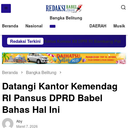
Bangka Belitung
Beranda
Nasional
DAERAH
Musik 
ng Membara, Ketua Komisi XII DPR RI Bambang Patijaya Dorong 
Redaksi Terkini
Beranda
Bangka Belitung
Datangi Kantor Kemendag
RI Pansus DPRD Babel
Bahas Hal Ini
Aby
Maret 7, 2026