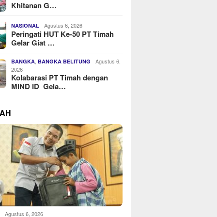
Khitanan G…
Agustus 6, 2026
NASIONAL
Peringati HUT Ke-50 PT Timah
Gelar Giat …
,
Agustus 6,
BANGKA
BANGKA BELITUNG
2026
Kolabarasi PT Timah dengan
MIND ID Gela…
RAH
Agustus 6, 2026
H