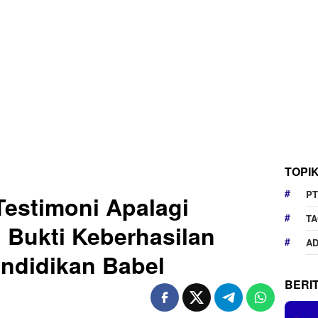
TOPI
PT
estimoni Apalagi
TA
i Bukti Keberhasilan
AD
endidikan Babel
BERI