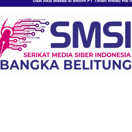
Usai Aksi Massa di Beltim PT Timah Imbau Hal Ini
Ak