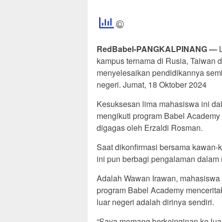
RedBabel-PANGKALPINANG —
L
kampus ternama di Rusia, Taiwan 
menyelesaikan pendidikannya sembar
negeri. Jumat, 18 Oktober 2024
Kesuksesan lima mahasiswa ini da
mengikuti program Babel Academy 
digagas oleh Erzaldi Rosman.
Saat dikonfirmasi bersama kawan-k
ini pun berbagi pengalaman dalam
Adalah Wawan Irawan, mahasiswa Ur
program Babel Academy mencerita
luar negeri adalah dirinya sendiri.
“Saya memang berkeinginan ke lua