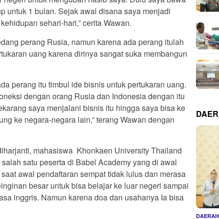
p untuk 1 bulan. Sejak awal disana saya menjadi
kehidupan sehari-hari,” cerita Wawan.
 sedang perang Rusia, namun karena ada perang itulah
ertukaran uang karena dirinya sangat suka membangun
ada perang itu timbul ide bisnis untuk pertukaran uang.
eksi dengan orang Rusia dan Indonesia dengan itu
ekarang saya menjalani bisnis itu hingga saya bisa ke
DAE
jung ke negara-negara lain,” terang Wawan dengan
Widiharjanti, mahasiswa Khonkaen University Thailand
 salah satu peserta di Babel Academy yang di awal
saat awal pendaftaran sempat tidak lulus dan merasa
einginan besar untuk bisa belajar ke luar negeri sampai
ahasa inggris. Namun karena doa dan usahanya Ia bisa
DAERA