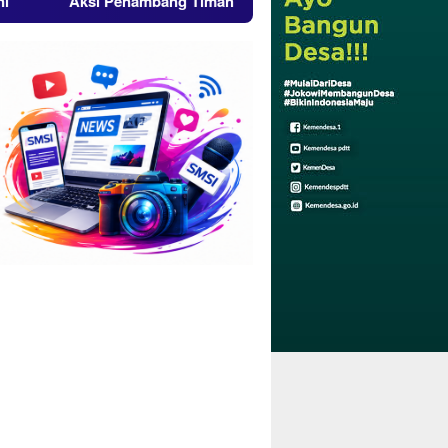
si Penambang Timah di Belitung Membara, Ketua Komisi XII DPR