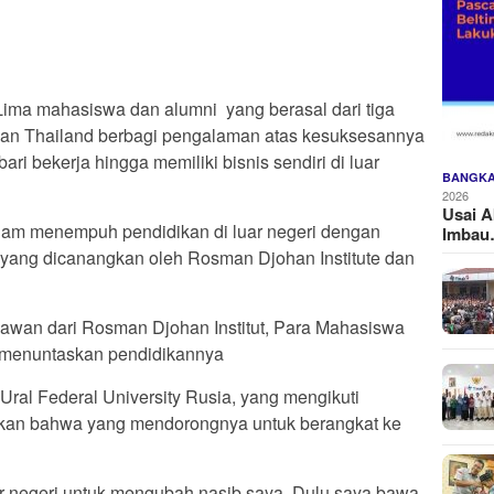
ima mahasiswa dan alumni yang berasal dari tiga
dan Thailand berbagi pengalaman atas kesuksesannya
i bekerja hingga memiliki bisnis sendiri di luar
BANGKA
2026
Usai A
lam menempuh pendidikan di luar negeri dengan
Imba
yang dicanangkan oleh Rosman Djohan Institute dan
awan dari Rosman Djohan Institut, Para Mahasiswa
 menuntaskan pendidikannya
al Federal University Rusia, yang mengikuti
kan bahwa yang mendorongnya untuk berangkat ke
r negeri untuk mengubah nasib saya. Dulu saya bawa