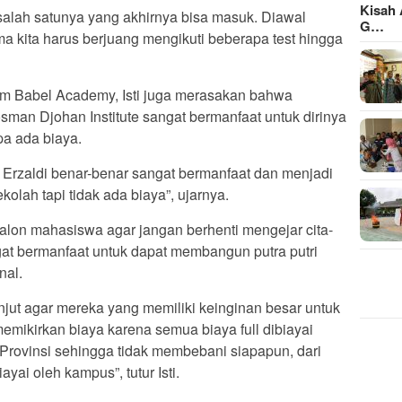
Kisah 
a salah satunya yang akhirnya bisa masuk. Diawal
G…
a kita harus berjuang mengikuti beberapa test hingga
am Babel Academy, Isti juga merasakan bahwa
man Djohan Institute sangat bermanfaat untuk dirinya
pa ada biaya.
ak Erzaldi benar-benar sangat bermanfaat dan menjadi
olah tapi tidak ada biaya”, ujarnya.
alon mahasiswa agar jangan berhenti mengejar cita-
gat bermanfaat untuk dapat membangun putra putri
nal.
anjut agar mereka yang memiliki keinginan besar untuk
memikirkan biaya karena semua biaya full dibiayai
Provinsi sehingga tidak membebani siapapun, dari
ayai oleh kampus”, tutur Isti.