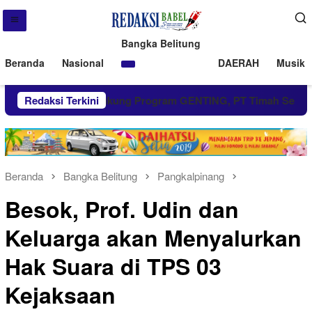
Bangka Belitung
Beranda
Nasional
DAERAH
Musik 
arta
Redaksi Terkini
Dukung Program GENTING, PT Timah Serahkan Ba
Beranda
Bangka Belitung
Pangkalpinang
Besok, Prof. Udin dan
Keluarga akan Menyalurkan
Hak Suara di TPS 03
Kejaksaan